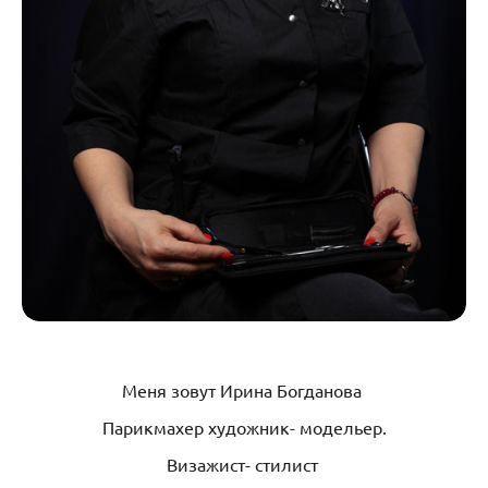
Меня зовут Ирина Богданова
Парикмахер художник- модельер.
Визажист- стилист